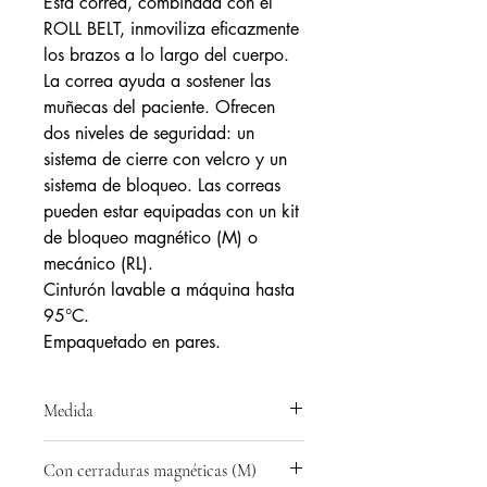
Esta correa, combinada con el
ROLL BELT, inmoviliza eficazmente
los brazos a lo largo del cuerpo.
La correa ayuda a sostener las
muñecas del paciente. Ofrecen
dos niveles de seguridad: un
sistema de cierre con velcro y un
sistema de bloqueo. Las correas
pueden estar equipadas con un kit
de bloqueo magnético (M) o
mecánico (RL).
Cinturón lavable a máquina hasta
95°C.
Empaquetado en pares.
Medida
Ref: RFW16100 - Tamaño de muñeca:
Con cerraduras magnéticas (M)
14 a 22 cm