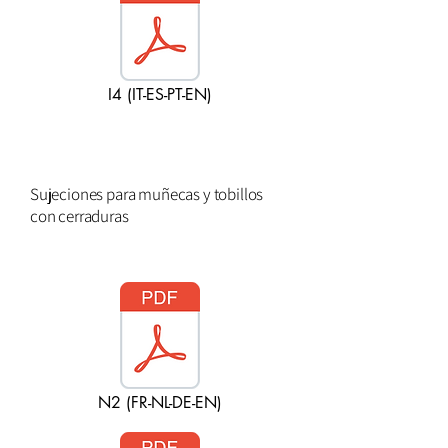
I4 (IT-ES-PT-EN)
Sujeciones para muñecas y tobillos
con cerraduras
N2 (FR-NL-DE-EN)