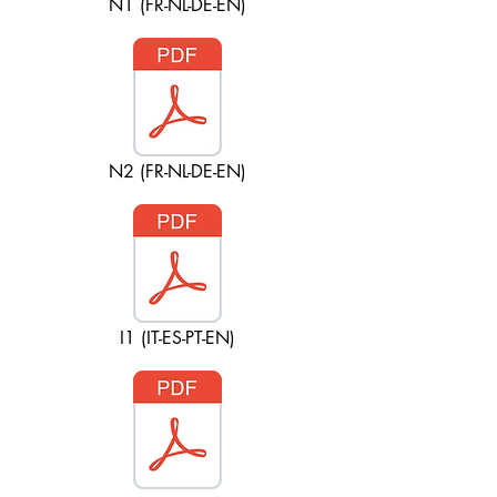
N1 (FR-NL-DE-EN)
N2 (FR-NL-DE-EN)
I1 (IT-ES-PT-EN)