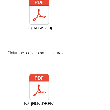
I7 (IT-ES-PT-EN)
Cinturones de silla con
cerraduras
N5 (FR-NL-DE-EN)