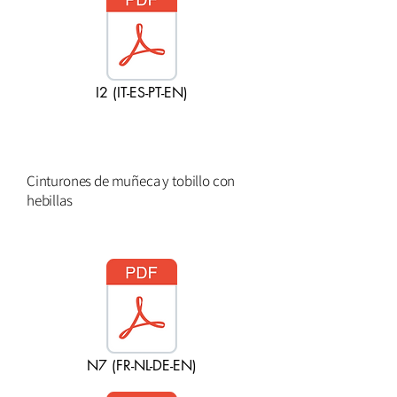
I2 (IT-ES-PT-EN)
Cinturones de muñeca y tobillo con
hebillas
N7 (FR-NL-DE-EN)