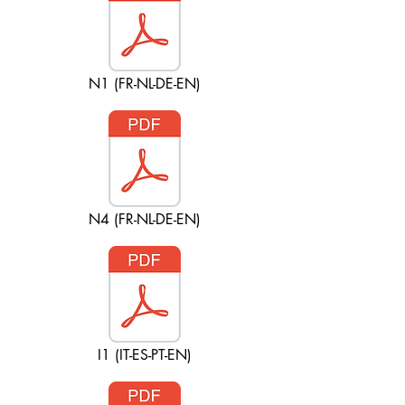
N1 (FR-NL-DE-EN)
N4 (FR-NL-DE-EN)
I1 (IT-ES-PT-EN)