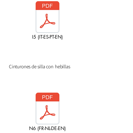
I5 (IT-ES-PT-EN)
Cinturones de silla con
hebillas
N6 (FR-NL-DE-EN)