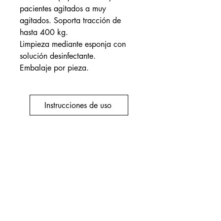
pacientes agitados a muy
agitados. Soporta tracción de
hasta 400 kg.
Limpieza mediante esponja con
solución desinfectante.
Embalaje por pieza.
Instrucciones de uso
+32(0)19 332367
office@renolcare.com
Rue Johannes Kepler 3/unidad 3,
1357 Hélécine, Bélgica