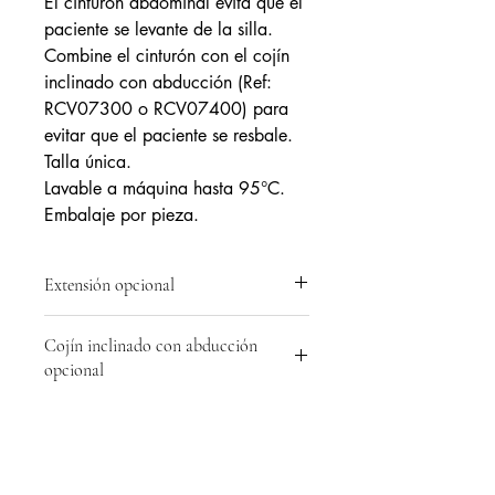
El cinturón abdominal evita que el
paciente se levante de la silla.
Combine el cinturón con el cojín
inclinado con abducción (Ref:
RCV07300 o RCV07400) para
evitar que el paciente se resbale.
Talla única.
Lavable a máquina hasta 95°C.
Embalaje por pieza.
Extensión opcional
Ref: RFS20050 - Correa de nylon de 4
Cojín inclinado con abducción
cm de ancho con hebilla, longitud 150
opcional
cm.
Ref: RCV07300 Cojín inclinado de 6
cm de altura con abducción
Ref: RCV07400 Cojín inclinado de 10
Instrucciones de uso
cm de altura con abducción