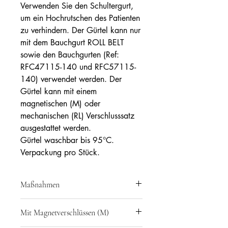
Verwenden Sie den Schultergurt,
um ein Hochrutschen des Patienten
zu verhindern. Der Gürtel kann nur
mit dem Bauchgurt ROLL BELT
sowie den Bauchgurten (Ref:
RFC47115-140 und RFC57115-
140) verwendet werden. Der
Gürtel kann mit einem
magnetischen (M) oder
mechanischen (RL) Verschlusssatz
ausgestattet werden.
Gürtel waschbar bis 95°C.
Verpackung pro Stück.
Maßnahmen
Ref: RFY21000 - Taillenumfang: Small
Mit Magnetverschlüssen (M)
und Medium 60 bis 110 cm
Ref: RF21500 - Taillenumfang: Large