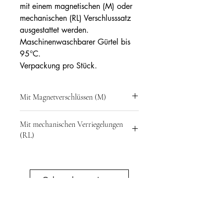
mit einem magnetischen (M) oder
mechanischen (RL) Verschlusssatz
ausgestattet werden.
Maschinenwaschbarer Gürtel bis
95°C.
Verpackung pro Stück.
Mit Magnetverschlüssen (M)
Ref: RFM23000M = Gürtel +
Mit mechanischen Verriegelungen
Magnetschlösser: 2 Schlösser (M)
(RL)
Ref: RFM23000RL= Gürtel +
Stahlschlösser: 2 Schlösser (RL)
Gebrauchsanweisung