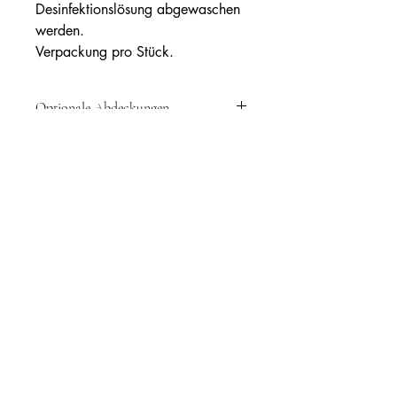
Desinfektionslösung abgewaschen
werden.
Verpackung pro Stück.
Optionale Abdeckungen
Ref: RCM16083 – Baumwollbezug und
Haltegurt mit Aufreißlasche.
Ref: RCM16099 – PU-Abdeckung und
Gebrauchsanweisung
Haltegurt mit Aufreißlasche.
+32(0)19 332367
office@renolcare.com
Rue Johannes Kepler 3/Einheit 3,
1357 Hélécine, Belgien