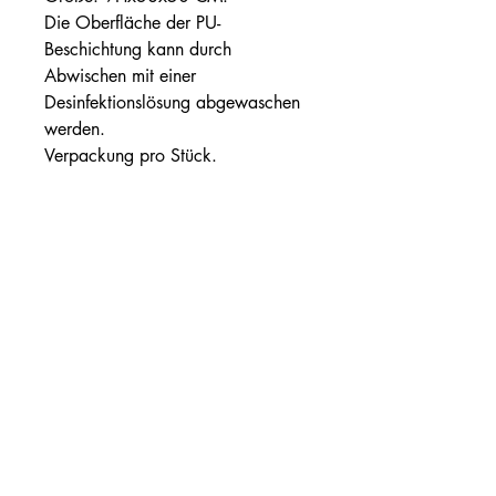
Die Oberfläche der PU-
Beschichtung kann durch
Abwischen mit einer
Desinfektionslösung abgewaschen
werden.
Verpackung pro Stück.
Optionaler Baumwollbezug
Ref: RCM14088 – Baumwollbezug mit
Reißverschluss.
Gebrauchsanweisung