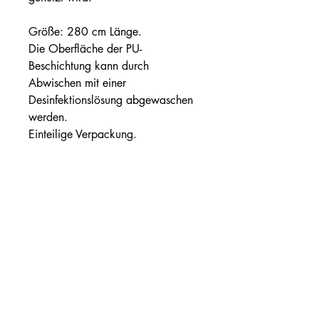
Größe: 280 cm Länge.
Die Oberfläche der PU-
Beschichtung kann durch
Abwischen mit einer
Desinfektionslösung abgewaschen
werden.
Einteilige Verpackung.
Optionaler Baumwollbezug
Ref: RCM12288 – Baumwollbezug mit
Reißverschluss.
Gebrauchsanweisung