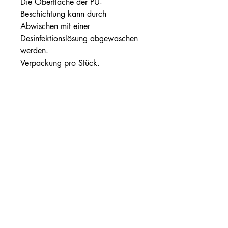
Die Oberfläche der PU-
Beschichtung kann durch
Abwischen mit einer
Desinfektionslösung abgewaschen
werden.
Verpackung pro Stück.
Optionaler Baumwollbezug
Ref: RCB62488 – Baumwollbezug mit
Reißverschluss.
Gebrauchsanweisung
+32(0)19 332367