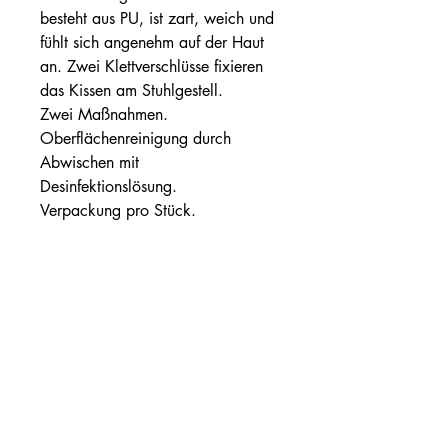
besteht aus PU, ist zart, weich und
fühlt sich angenehm auf der Haut
an. Zwei Klettverschlüsse fixieren
das Kissen am Stuhlgestell.
Zwei Maßnahmen.
Oberflächenreinigung durch
Abwischen mit
Desinfektionslösung.
Verpackung pro Stück.
Maßnahmen
Ref: RCV07300 – Maße 6Hx42x42
cm
Ref: RCV07400 – Maße 10Hx42x42
Gebrauchsanweisung
cm