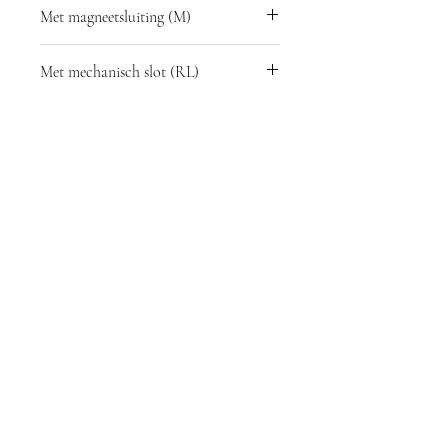
Met magneetsluiting (M)
Ref: RFB10300 - Verlenglengte: 40 cm
Ref: RFB10200M = riem +
Met mechanisch slot (RL)
magneetslot: 1 slot (M)
Ref: RFB10300M = riem +
Ref: RFB10200RL = riem + stalen slot:
magneetslot: 1 slot (M)
1 slot (RL)
Ref: RFB10300RL = riem + stalen slot:
Gebruiksaanwijzing
1 slot (RL)
+32(0)19 332367
office@renolcare.com
Rue Johannes Kepler 3/unit 3, 1357
Hélécine, België