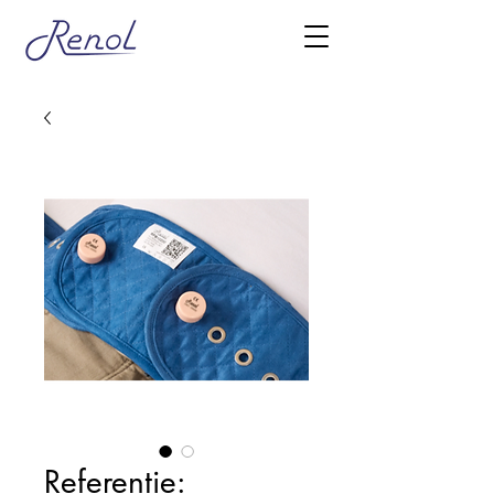
Referentie: