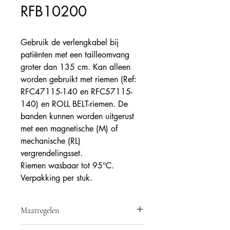
RFB10200
Gebruik de verlengkabel bij
patiënten met een tailleomvang
groter dan 135 cm. Kan alleen
worden gebruikt met riemen (Ref:
RFC47115-140 en RFC57115-
140) en ROLL BELT-riemen. De
banden kunnen worden uitgerust
met een magnetische (M) of
mechanische (RL)
vergrendelingsset.
Riemen wasbaar tot 95°C.
Verpakking per stuk.
Maatregelen
Ref: RFB10200 - Verlenglengte: 20 cm