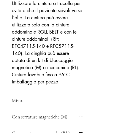
Utilizzare la cintura a tracolla per
evitare che il paziente scivoli verso
l'alto. La cintura può essere
utilizzata solo con la cintura
addominale ROLL BELT e con le
cinture addominali (Rif:
RFC47115-140 e RFC57115-
140). La cinghia può essere
dotata di un kit di bloccaggio
magnetico (M) o meccanico (RL).
Cintura lavabile fino a 95°C.
Imballaggio per pezzo.
Misure
Rif: RFY21000 - girovita: Small e
Con serrature magnetiche (M)
Medium da 60 a 110 cm
Rif: RF21500 - girovita: Large da 85 a
Rif: RFY21000M = cintura + Serrature
135 cm