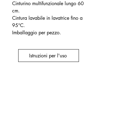
Cinturino multifunzionale lungo 60
cm.
Cintura lavabile in lavatrice fino a
95°C.
Imballaggio per pezzo.
Istruzioni per l'uso
+32(0)19 332367
office@renolcare.com
Rue Johannes Kepler 3/unità 3, 1357
Hélécine, Belgio