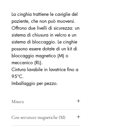
La cinghia trattiene le caviglie del
paziente, che non può muoversi.
Offrono due livelli di sicurezza: un
sistema di chiusura in velcro e un
sistema di bloccaggio. Le cinghie
possono essere dotate di un kit di
bloccaggio magnetico (M) o
meccanico (RL).
Cintura lavabile in lavatrice fino a
95°C.
Imballaggio per pezzo.
Misura
Rif: RFA17400 - Misura caviglia: da
Con serrature magnetiche (M)
18 a 28 cm
Rif: RFA17400M = cintura + Serrature