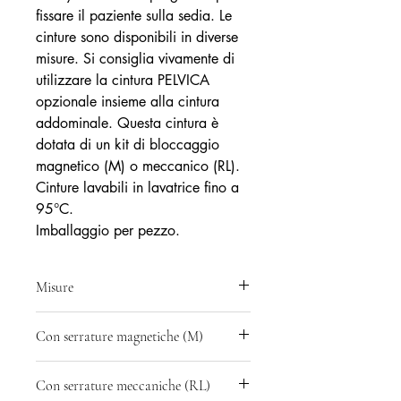
fissare il paziente sulla sedia. Le
cinture sono disponibili in diverse
misure. Si consiglia vivamente di
utilizzare la cintura PELVICA
opzionale insieme alla cintura
addominale. Questa cintura è
dotata di un kit di bloccaggio
magnetico (M) o meccanico (RL).
Cinture lavabili in lavatrice fino a
95°C.
Imballaggio per pezzo.
Misure
Rif: RFC47115 - Dimensioni
Con serrature magnetiche (M)
addominali: piccole e medie da 60 a
110 cm
Rif: RFC47115M = cintura + Serrature
Rif: RFC47140 - Misura addominale:
Con serrature meccaniche (RL)
magnetiche: 2 serrature (M) + 1 chiave
Grande da 85 a 135 cm