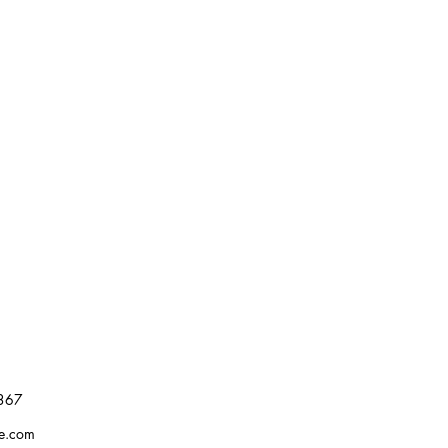
367
re.com